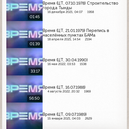
Время (ЦТ, 07.10.1978) Строительство
города Тынды
16 декабря 2021, 04:07
1958
01:45
Время (ЦТ, 21.01.1979) Перепись в
населённых пунктах БАМа
18 апреля 2021, 14:54
2194
01:39
Время (ЦТ, 30.04.1990)
16 мая 2022, 03:53
1538
33:17
Время (ЦТ, 16.07.1988)
4 августа 2022, 20:32
1969
56:50
Время (ЦТ, 09.07.1989)
15 января 2021, 04:03
2629