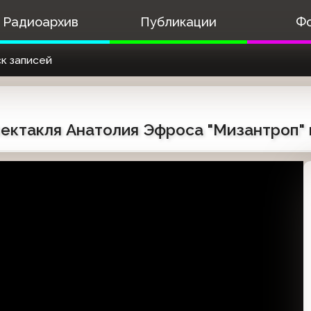
Радиоархив
Публикации
Ф
к записей
пектакля Анатолия Эфроса "Мизантроп" 