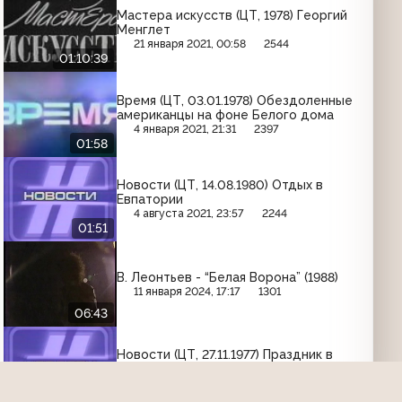
Мастера искусств (ЦТ, 1978) Георгий
Менглет
21 января 2021, 00:58
2544
01:10:39
Время (ЦТ, 03.01.1978) Обездоленные
американцы на фоне Белого дома
4 января 2021, 21:31
2397
01:58
Новости (ЦТ, 14.08.1980) Отдых в
Евпатории
4 августа 2021, 23:57
2244
01:51
В. Леонтьев - “Белая Ворона” (1988)
11 января 2024, 17:17
1301
06:43
Новости (ЦТ, 27.11.1977) Праздник в
молдавском селе Блешнены
15 декабря 2021, 04:29
1644
01:49