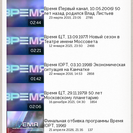
Время (Первый канал, 10.05.2006) 50
лет назад родился Влад Листьев
23 марта 2015, 23:05
2785
02:44
Время (ЦТ, 13.09.1977) Новый сезон в
Театре имени Моссовета
12 января 2021, 23:50
2466
02:21
Время (ОРТ, 03.10.1998) Экономическая
ситуация на Камчатке
22 января 2016, 14:53
2858
01:42
Время (ЦТ, 29.11.1979) 50 лет
Московскому планетарию
16 декабря 2021, 04:30
1854
02:06
Финальная отбивка программы Время
(ОРТ, 1996)
21 апреля 2026, 21:35
137