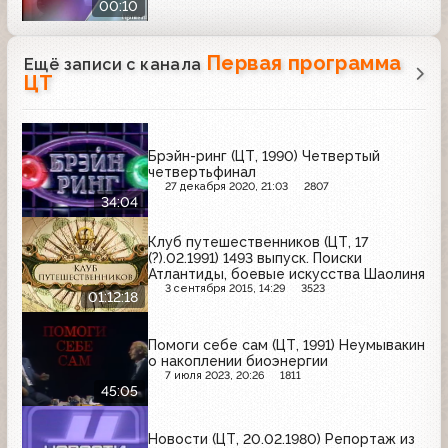
00:10
Первая программа
Ещё записи с канала
ЦТ
Брэйн-ринг (ЦТ, 1990) Четвертый
четвертьфинал
27 декабря 2020, 21:03
2807
34:04
Клуб путешественников (ЦТ, 17
(?).02.1991) 1493 выпуск. Поиски
Атлантиды, боевые искусства Шаолиня
3 сентября 2015, 14:29
3523
01:12:18
Помоги себе сам (ЦТ, 1991) Неумывакин
о накоплении биоэнергии
7 июля 2023, 20:26
1811
45:05
Новости (ЦТ, 20.02.1980) Репортаж из