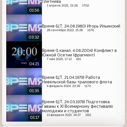
Плетнева
1 апреля 2021, 01:26
1702
01:56
Время (ЦТ, 24.08.1980) Игорь Ильинский
28 сентября 2022, 15:26
1576
03:32
Время (1 канал, 4.08.2004) Конфликт в
Южной Осетии (фрагмент)
7 мая 2025, 17:12
651
04:21
Время (ЦТ, 21.04.1979) Работа
Невельской базы тралового флота
6 февраля 2024, 23:39
1174
01:35
Время (ЦТ, 24.03.1978) Подготовка
Гаваны к XI Всемирному фестивалю
молодежи и студентов
13 февраля 2021, 18:27
1911
01:17