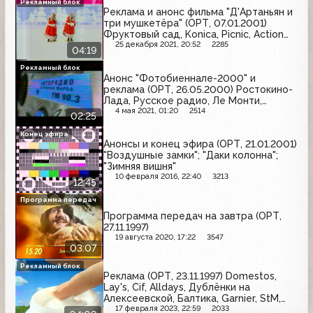
Рекламный блок
Реклама и анонс фильма "Д'Артаньян и
три мушкетёра" (ОРТ, 07.01.2001)
Фруктовый сад, Konica, Picnic, Action
Man, Super 12, Финт, Pepsi, Wispa,
25 декабря 2021, 20:52
2285
04:19
Биттнер, Snickers
Рекламный блок
Анонс "Фотобиеннале-2000" и
реклама (ОРТ, 26.05.2000) Ростокино-
Лада, Русское радио, Ле Монти,
XXL.RU, Laser-Video, Наше радио, Fresh
4 мая 2021, 01:20
2514
02:25
Up, Напитки из Черноголовки, Обувной
центр, Авторадио
Конец эфира
Анонсы и конец эфира (ОРТ, 21.01.2001)
"Воздушные замки"; "Даки колонна";
"Зимняя вишня"
10 февраля 2016, 22:40
3213
12:45
Программа передач
Программа передач на завтра (ОРТ,
27.11.1997)
19 августа 2020, 17:22
3547
03:07
Рекламный блок
Реклама (ОРТ, 23.11.1997) Domestos,
Lay's, Cif, Alldays, Дублёнки на
Алексеевской, Балтика, Garnier, StM,
Wrigley's, Домашняя кулинария,
17 февраля 2023, 22:59
2033