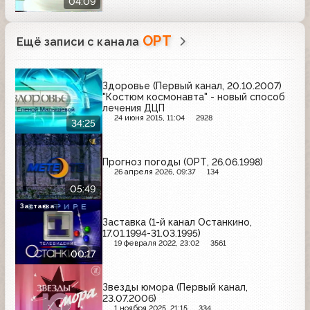
04:09
Називин, Cillit
ОРТ
Ещё записи с канала
Здоровье (Первый канал, 20.10.2007)
"Костюм космонавта" - новый способ
лечения ДЦП
24 июня 2015, 11:04
2928
34:25
Прогноз погоды (ОРТ, 26.06.1998)
26 апреля 2026, 09:37
134
05:49
Заставка
Заставка (1-й канал Останкино,
17.01.1994-31.03.1995)
19 февраля 2022, 23:02
3561
00:17
Звезды юмора (Первый канал,
23.07.2006)
1 ноября 2025, 21:15
334