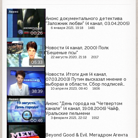
Анонс
Анонс документального детектива
"Заложник любви" (4 канал, 03.04.2005)
6 января 2021, 19:18
1481
00:26
Новости (4 канал, 2000) Полк
"Бешеные псы"
22 августа 2020, 21:18
2017
05:33
Новости. Итоги дня (4 канал,
07.03.2003) Путин высказал мнение о
выборах в области, Сбор подписей
против повышения тарифов,
10 апреля 2023, 09:40
1606
38:39
Бастующим коммунальщикам
выделено полмиллиона
Анонс
Анонс "День города на "Четвертом
канале" (4 канал, 19.08.2006) Чайф,
Уральские пельмени
3 февраля 2021, 22:02
1552
00:46
Beyond Good & Evil. Мегадром Агента