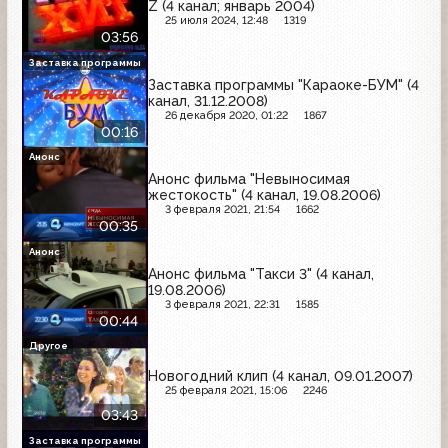
Z (4 канал; январь 2004)
25 июля 2024, 12:48
1319
03:56
Заставка программы
Заставка программы "Караоке-БУМ" (4
канал, 31.12.2008)
26 декабря 2020, 01:22
1867
00:16
Анонс
Анонс фильма "Невыносимая
жестокость" (4 канал, 19.08.2006)
3 февраля 2021, 21:54
1662
00:35
Анонс
Анонс фильма "Такси 3" (4 канал,
19.08.2006)
3 февраля 2021, 22:31
1585
00:44
Другое
Новогодний клип (4 канал, 09.01.2007)
25 февраля 2021, 15:06
2246
03:43
Заставка программы