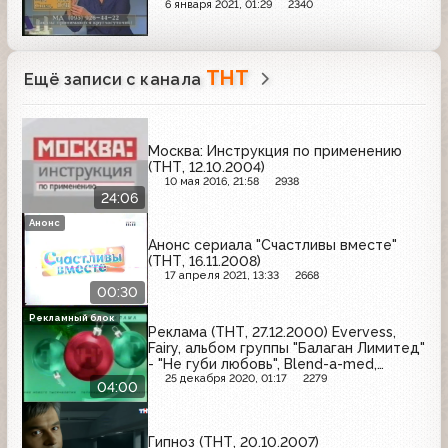
6 января 2021, 01:29
2340
ТНТ
Ещё записи с канала
Москва: Инструкция по применению
(ТНТ, 12.10.2004)
10 мая 2016, 21:58
2938
24:06
Анонс
Анонс сериала "Счастливы вместе"
(ТНТ, 16.11.2008)
17 апреля 2021, 13:33
2668
00:30
Рекламный блок
Реклама (ТНТ, 27.12.2000) Evervess,
Fairy, альбом группы "Балаган Лимитед"
- "Не губи любовь", Blend-a-med,
M&M's, Camay, Майский чай, Secret,
25 декабря 2020, 01:17
2279
04:00
Milky Way, Pampers, Orbit
Гипноз (ТНТ, 20.10.2007)