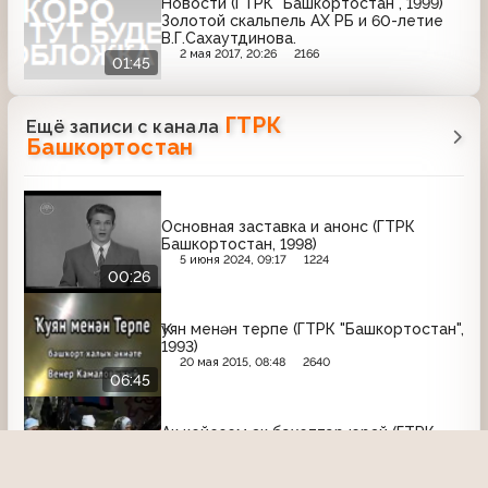
Новости (ГТРК "Башкортостан", 1999)
Золотой скальпель АХ РБ и 60-летие
В.Г.Сахаутдинова.
2 мая 2017, 20:26
2166
01:45
ГТРК
Ещё записи с канала
Башкортостан
Основная заставка и анонс (ГТРК
Башкортостан, 1998)
5 июня 2024, 09:17
1224
00:26
Ҡуян менән терпе (ГТРК "Башкортостан",
1993)
20 мая 2015, 08:48
2640
06:45
Ак кейезем ак бэхеттэр юрай (ГТРК
"Башкортостан" , 2002)
27 февраля 2015, 07:47
1717
33:09