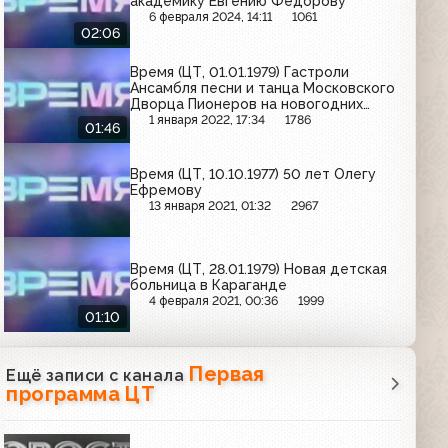
академику Евгению Фёдорову
6 февраля 2024, 14:11
1061
02:06
Время (ЦТ, 01.01.1979) Гастроли
Ансамбля песни и танца Московского
Дворца Пионеров на новогодних
каникулах
1 января 2022, 17:34
1786
01:46
Время (ЦТ, 10.10.1977) 50 лет Олегу
Ефремову
13 января 2021, 01:32
2967
Время (ЦТ, 28.01.1979) Новая детская
больница в Караганде
4 февраля 2021, 00:36
1999
01:10
Первая
Ещё записи с канала
программа ЦТ