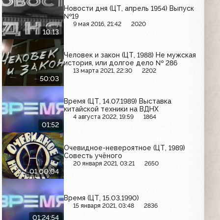
Новости дня (ЦТ, апрель 1954) Выпуск
№19
9 мая 2016, 21:42
2020
10:13
Человек и закон (ЦТ, 1988) Не мужская
история, или долгое дело № 286
13 марта 2021, 22:30
2202
50:03
Время (ЦТ, 14.07.1989) Выставка
китайской техники на ВДНХ
4 августа 2022, 19:59
1864
01:52
Очевидное-невероятное (ЦТ, 1989)
Совесть учёного
20 января 2021, 03:21
2650
01:00:04
Время (ЦТ, 15.03.1990)
15 января 2021, 03:48
2836
01:24:54