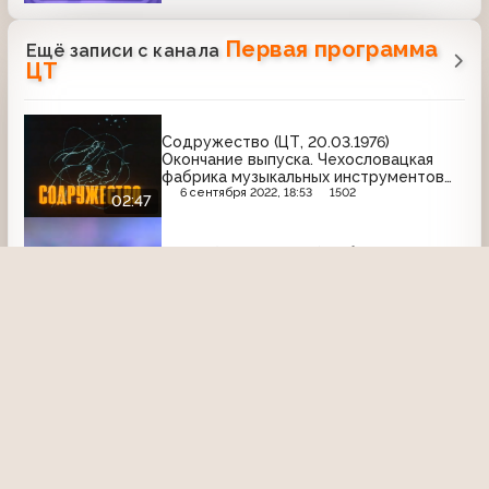
Первая программа
Ещё записи с канала
ЦТ
Содружество (ЦТ, 20.03.1976)
Окончание выпуска. Чехословацкая
фабрика музыкальных инструментов
"Петроф"
6 сентября 2022, 18:53
1502
02:47
Время (ЦТ, 19.01.1978) Рабочей
инициативе - инженерную поддержку
21 февраля 2022, 01:30
2139
02:44
Новости (ЦТ, 31.12.1978) Новогодние
подарки оленеводам Магаданской
области
14 января 2021, 03:54
2113
00:43
Заставка программы
50х50 (ЦТ, 1989-1991) - заставка
программы