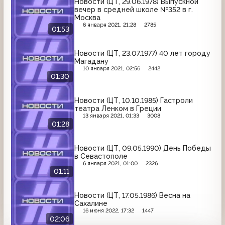
Новости (ЦТ, 29.06.1978) Выпускной
вечер в средней школе №352 в г.
Москва
6 января 2021, 21:28
2785
01:53
Новости (ЦТ, 23.07.1977) 40 лет городу
Магадану
10 января 2021, 02:56
2442
01:30
Новости (ЦТ, 10.10.1985) Гастроли
театра Ленком в Греции
13 января 2021, 01:33
3008
01:28
Новости (ЦТ, 09.05.1990) День Победы
в Севастополе
6 января 2021, 01:00
2326
01:11
Новости (ЦТ, 17.05.1986) Весна на
Сахалине
16 июня 2022, 17:32
1447
02:06