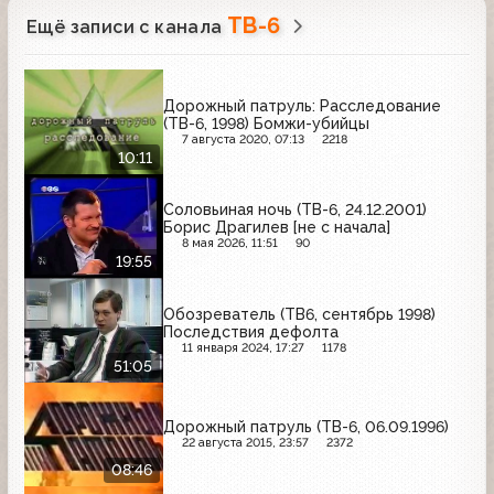
ТВ-6
Ещё записи с канала
Дорожный патруль: Расследование
(ТВ-6, 1998) Бомжи-убийцы
7 августа 2020, 07:13
2218
10:11
Соловьиная ночь (ТВ-6, 24.12.2001)
Борис Драгилев [не с начала]
8 мая 2026, 11:51
90
19:55
Обозреватель (ТВ6, сентябрь 1998)
Последствия дефолта
11 января 2024, 17:27
1178
51:05
Дорожный патруль (ТВ-6, 06.09.1996)
22 августа 2015, 23:57
2372
08:46