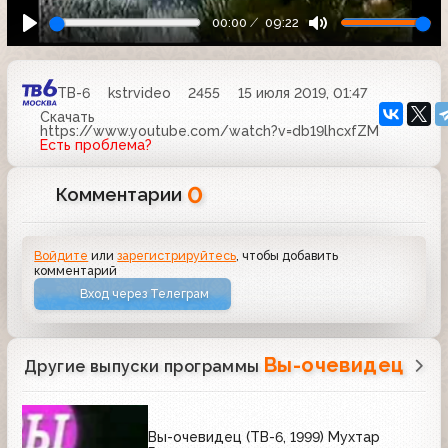
00:00
09:22
ТВ-6
kstrvideo
2455
15 июля 2019, 01:47
Скачать
https://www.youtube.com/watch?v=db19lhcxfZM
Есть проблема?
0
Комментарии
Войдите
или
зарегистрируйтесь
, чтобы добавить
комментарий
Вход через Телеграм
Вы-очевидец
Другие выпуски программы
Вы-очевидец (ТВ-6, 1999) Мухтар