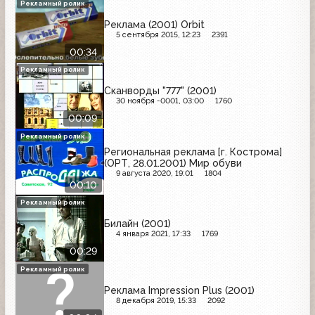
Рекламный ролик
Реклама (2001) Orbit
5 сентября 2015, 12:23
2391
00:34
Рекламный ролик
Сканворды "777" (2001)
30 ноября -0001, 03:00
1760
00:09
Рекламный ролик
Региональная реклама [г. Кострома]
(ОРТ, 28.01.2001) Мир обуви
9 августа 2020, 19:01
1804
00:10
Рекламный ролик
Билайн (2001)
4 января 2021, 17:33
1769
00:29
Рекламный ролик
Реклама Impression Plus (2001)
8 декабря 2019, 15:33
2092