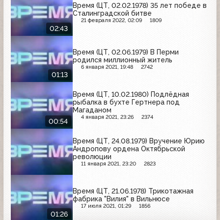
Время (ЦТ, 02.02.1978) 35 лет победе в
Сталинградской битве
21 февраля 2022, 02:09
1809
02:43
Время (ЦТ, 02.06.1979) В Перми
родился миллионный житель
6 января 2021, 19:48
2742
01:13
Время (ЦТ, 10.02.1980) Подлёдная
рыбалка в бухте Гертнера под
Магаданом
4 января 2021, 23:26
2374
00:54
Время (ЦТ, 24.08.1979) Вручение Юрию
Андропову ордена Октябрьской
революции
11 января 2021, 23:20
2823
Время (ЦТ, 21.06.1978) Трикотажная
фабрика "Вилия" в Вильнюсе
17 июля 2021, 01:29
1856
01:26