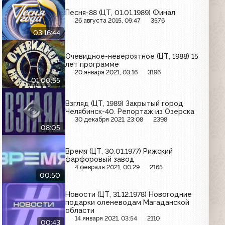
Песня-88 (ЦТ, 01.01.1989) Финал
26 августа 2015, 09:47
3576
03:16:44
Очевидное-невероятное (ЦТ, 1988) 15
лет программе
20 января 2021, 03:16
3196
01:00:55
Взгляд (ЦТ, 1989) Закрытый город
Челябинск-40. Репортаж из Озерска
30 декабря 2021, 23:08
2398
08:05
Время (ЦТ, 30.01.1977) Рижский
фарфоровый завод
4 февраля 2021, 00:29
2165
00:50
Новости (ЦТ, 31.12.1978) Новогодние
подарки оленеводам Магаданской
области
14 января 2021, 03:54
2110
00:43