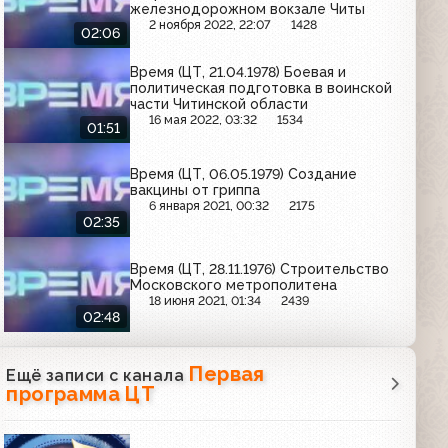
железнодорожном вокзале Читы
2 ноября 2022, 22:07
1428
02:06
Время (ЦТ, 21.04.1978) Боевая и
политическая подготовка в воинской
части Читинской области
16 мая 2022, 03:32
1534
01:51
Время (ЦТ, 06.05.1979) Создание
вакцины от гриппа
6 января 2021, 00:32
2175
02:35
Время (ЦТ, 28.11.1976) Строительство
Московского метрополитена
18 июня 2021, 01:34
2439
02:48
Первая
Ещё записи с канала
программа ЦТ