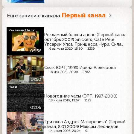
Первый канал
Ещё записи с канала
Рекламный блок
Рекламный блок и анонс (Первый канал,
октябрь 2002) Snickers, Cafe Pele,
Упсарин Упса, Принцесса Нури, Сила
лета, Nivea, Даниссимо, KitKat, Tchibo
6 августа 2020, 15:30
3239
05:56
Смак (ОРТ, 1999) Ирина Аллегрова
18 мая 2021, 20:39
2782
14:50
Часы
Новогодние часы (ОРТ, 1997-2000)
13 июля 2015, 13:57
3123
01:05
Три окна Андрея Макаревича* (Первый
канал, 8.01.2006) Максим Леонидов
14 июля 2026, 20:24
91