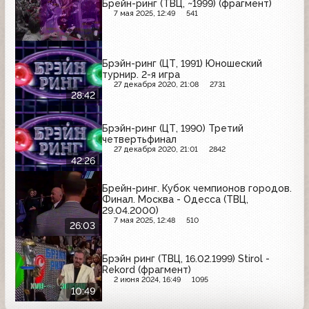
Брейн-ринг (ТВЦ, ~1999) (фрагмент)
7 мая 2025, 12:49
541
Брэйн-ринг (ЦТ, 1991) Юношеский
турнир. 2-я игра
27 декабря 2020, 21:08
2731
28:42
Брэйн-ринг (ЦТ, 1990) Третий
четвертьфинал
27 декабря 2020, 21:01
2842
42:26
Брейн-ринг. Кубок чемпионов городов.
Финал. Москва - Одесса (ТВЦ,
29.04.2000)
7 мая 2025, 12:48
510
26:03
Брэйн ринг (ТВЦ, 16.02.1999) Stirol -
Rekord (фрагмент)
2 июня 2024, 16:49
1095
10:49