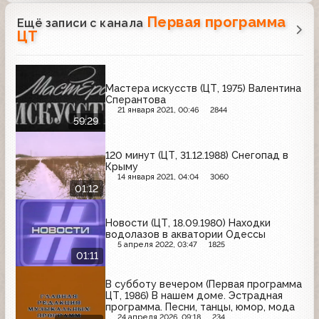
Первая программа
Ещё записи с канала
ЦТ
Мастера искусств (ЦТ, 1975) Валентина
Сперантова
21 января 2021, 00:46
2844
59:29
120 минут (ЦТ, 31.12.1988) Снегопад в
Крыму
14 января 2021, 04:04
3060
01:12
Новости (ЦТ, 18.09.1980) Находки
водолазов в акватории Одессы
5 апреля 2022, 03:47
1825
01:11
В субботу вечером (Первая программа
ЦТ, 1986) В нашем доме. Эстрадная
программа. Песни, танцы, юмор, мода
24 апреля 2026, 09:18
234