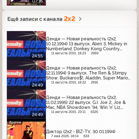
07:16
2x2
Ещё записи с канала
Денди — Новая реальность (2х2,
10.12.1994) 13 выпуск. Alien 3, Mickey in
Numberland, Donkey Kong Country,
Super Street Fighter II, Super Ghouls &
11 августа 2015, 18:23
2959
24:55
Ghousts
Денди — Новая реальность (2х2,
12.11.1994) 9 выпуск. The Ren & Stimpy
Show: Buckaroo$!, Aladdin, Super Mario
All Stars
11 августа 2015, 18:22
2591
24:49
Денди — Новая реальность (2х2,
11.02.1995) 22 выпуск. G.I. Joe 2, Joe &
Mac, NBA Showdown '94, Win 'n' Liz,
Mickey Mania, The Lion King, Earthworm
11 августа 2015, 23:11
6325
24:49
Jim
Другое
Диктор (2x2 - BIZ-TV, 30.01.1994)
7 мая 2025, 18:14
633