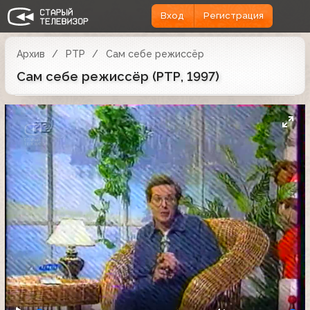
Вход
Регистрация
Архив
РТР
Сам себе режиссёр
Сам себе режиссёр (РТР, 1997)