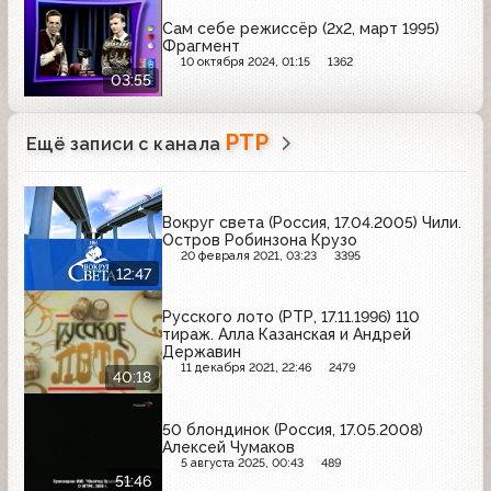
Сам себе режиссёр (2x2, март 1995)
Фрагмент
10 октября 2024, 01:15
1362
03:55
РТР
Ещё записи с канала
Вокруг света (Россия, 17.04.2005) Чили.
Остров Робинзона Крузо
20 февраля 2021, 03:23
3395
12:47
Русского лото (РТР, 17.11.1996) 110
тираж. Алла Казанская и Андрей
Державин
11 декабря 2021, 22:46
2479
40:18
50 блондинок (Россия, 17.05.2008)
Алексей Чумаков
5 августа 2025, 00:43
489
51:46