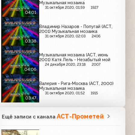
Музыкальная мозаика
31 октября 2020, 01:59
1927
04:01
Владимир Назаров - Попугай (АСТ,
2001) Музыкальная мозаика
31 октября 2020, 02:03
2406
03:38
Музыкальная мозаика (АСТ, июнь
2001) Катя Лель - Незабытый мой
24 декабря 2020, 23:18
2007
04:06
Валерия - Рига-Москва (АСТ, 2000)
Музыкальная мозаика
31 октября 2020, 01:52
1915
03:47
АСТ-Прометей
Ещё записи с канала