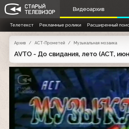
Видеоархив
Телетекст
Рекламные ролики
Расширенный поис
Архив
АСТ-Прометей
Музыкальная мозаика
AVTO - До свидания, лето (АСТ, ию