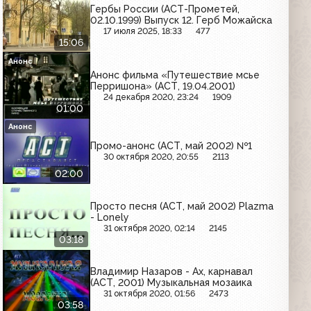
Гербы России (АСТ-Прометей,
02.10.1999) Выпуск 12. Герб Можайска
17 июля 2025, 18:33
477
15:06
Анонс
Анонс фильма «Путешествие мсье
Перришона» (АСТ, 19.04.2001)
24 декабря 2020, 23:24
1909
01:00
Анонс
Промо-анонс (АСТ, май 2002) №1
30 октября 2020, 20:55
2113
02:00
Просто песня (АСТ, май 2002) Plazma
- Lonely
31 октября 2020, 02:14
2145
03:18
Владимир Назаров - Ах, карнавал
(АСТ, 2001) Музыкальная мозаика
31 октября 2020, 01:56
2473
03:58