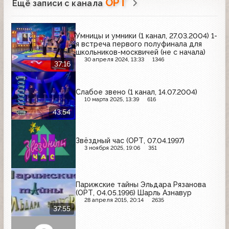
ОРТ
Ещё записи с канала
Умницы и умники (1 канал, 27.03.2004) 1-
я встреча первого полуфинала для
школьников-москвичей (не с начала)
30 апреля 2024, 13:33
1346
37:16
Слабое звено (1 канал, 14.07.2004)
10 марта 2025, 13:39
616
43:54
Звёздный час (ОРТ, 07.04.1997)
3 ноября 2025, 19:06
351
Парижские тайны Эльдара Рязанова
(ОРТ, 04.05.1996) Шарль Азнавур
28 апреля 2015, 20:14
2635
37:55