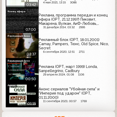
Evervess, Wispa, Аэроволны
4 мая 2021, 13:15
3086
03:42
Конец эфира
Реклама, программа передач и конец
эфира (ОРТ, 21.12.1997) Пиковит,
Макарена, Вулкан, АиФ-Любовь,
Atlanta, Аргументы и факты, Септолете
31 декабря 2014, 03:32
2995
07:00
Рекламный блок
Рекламный блок (ОРТ, 18.01.2001)
Camay, Pampers, Тюнс, Old Spice, Nico,
Secret
6 сентября 2020, 12:51
2711
03:37
Рекламный блок
Реклама (ОРТ, март 1999) Londa,
Sanpellegrino, Cadbury
29 апреля 2024, 01:08
1106
00:50
Анонс
Анонс сериалов "Убойная сила" и
"Империя под ударом" (ОРТ,
01.11.2000)
11 сентября 2023, 00:57
1769
01:15