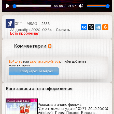
00:00
01:07
ОРТ
MSAO
2353
22 декабря 2020, 02:54
Скачать
Есть проблема?
0
Комментарии
Войдите
или
зарегистрируйтесь
, чтобы добавить
комментарий
Вход через Телеграм
Еще записи этого оформления
Рекламный блок
Реклама и анонс фильма
"Джентльмены удачи" (ОРТ, 29.12.2000)
Wrigley's, Pepsi, Покров, Беседа,