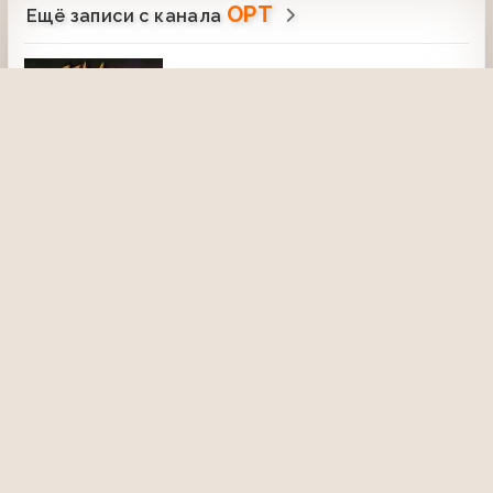
ОРТ
Ещё записи с канала
Угадай мелодию (ОРТ, 02.12.1996)
Николай Жуков, Нина Слюсарь, Юрий
Черкасов
28 мая 2021, 20:59
2291
21:56
Непутевые заметки (ОРТ, 12.11.2000)
Бруней. Выпуск 1
11 сентября 2021, 13:45
2487
14:51
Взгляд (ОРТ, 31.01.1997)
15 декабря 2020, 12:36
2211
39:02
Крылья (Первый канал, 19.06.2003)
Высший пилотаж
21 июня 2025, 20:17
479
Рекламный блок