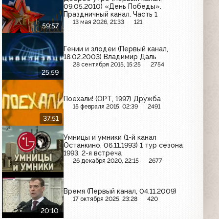
09.05.2010) «День Победы».
Праздничный канал. Часть 1
13 мая 2026, 21:33
121
59:57
Гении и злодеи (Первый канал,
18.02.2003) Владимир Даль
28 сентября 2015, 15:25
2754
25:59
Поехали! (ОРТ, 1997) Дружба
15 февраля 2015, 02:39
2491
37:51
Умницы и умники (1-й канал
Останкино, 06.11.1993) 1 тур сезона
1993. 2-я встреча
26 декабря 2020, 22:15
2677
Время (Первый канал, 04.11.2009)
17 октября 2025, 23:28
420
20:10