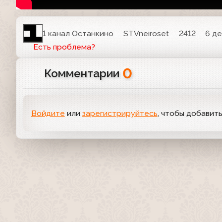
1 канал Останкино
STVneiroset
2412
6 де
Есть проблема?
0
Комментарии
Войдите
или
зарегистрируйтесь
, чтобы добавит