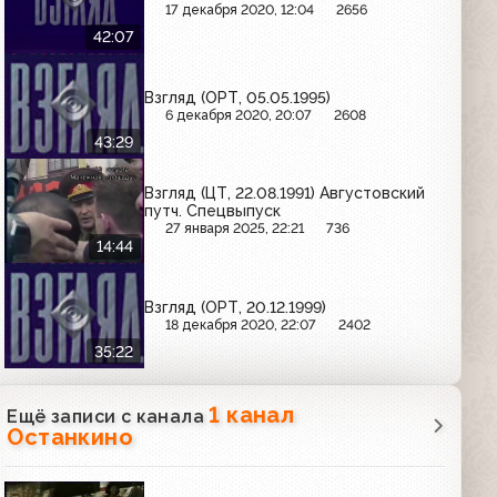
17 декабря 2020, 12:04
2656
42:07
Взгляд (ОРТ, 05.05.1995)
6 декабря 2020, 20:07
2608
43:29
Взгляд (ЦТ, 22.08.1991) Августовский
путч. Спецвыпуск
27 января 2025, 22:21
736
14:44
Взгляд (ОРТ, 20.12.1999)
18 декабря 2020, 22:07
2402
35:22
1 канал
Ещё записи с канала
Останкино