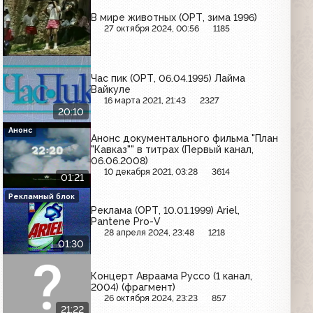
В мире животных (ОРТ, зима 1996)
27 октября 2024, 00:56
1185
Час пик (ОРТ, 06.04.1995) Лайма
Вайкуле
16 марта 2021, 21:43
2327
20:10
Анонс
Анонс документального фильма "План
"Кавказ"" в титрах (Первый канал,
06.06.2008)
10 декабря 2021, 03:28
3614
01:21
Рекламный блок
Реклама (ОРТ, 10.01.1999) Ariel,
Pantene Pro-V
28 апреля 2024, 23:48
1218
01:30
Концерт Авраама Руссо (1 канал,
2004) (фрагмент)
26 октября 2024, 23:23
857
21:22