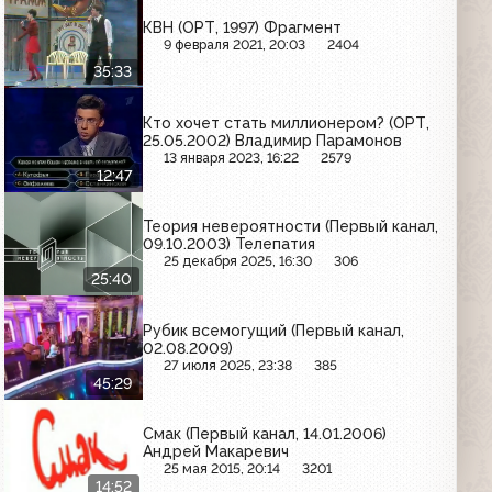
КВН (ОРТ, 1997) Фрагмент
9 февраля 2021, 20:03
2404
35:33
Кто хочет стать миллионером? (ОРТ,
25.05.2002) Владимир Парамонов
13 января 2023, 16:22
2579
12:47
Теория невероятности (Первый канал,
09.10.2003) Телепатия
25 декабря 2025, 16:30
306
25:40
Рубик всемогущий (Первый канал,
02.08.2009)
27 июля 2025, 23:38
385
45:29
Смак (Первый канал, 14.01.2006)
Андрей Макаревич
25 мая 2015, 20:14
3201
14:52