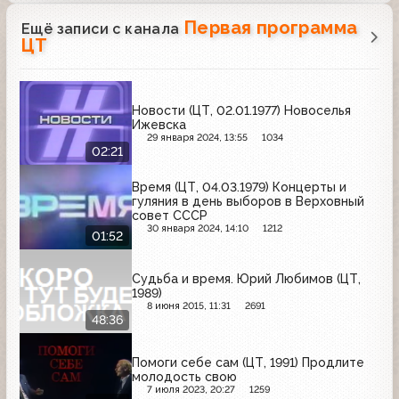
Первая программа
Ещё записи с канала
ЦТ
Новости (ЦТ, 02.01.1977) Новоселья
Ижевска
29 января 2024, 13:55
1034
02:21
Время (ЦТ, 04.03.1979) Концерты и
гуляния в день выборов в Верховный
совет СССР
30 января 2024, 14:10
1212
01:52
Судьба и время. Юрий Любимов (ЦТ,
1989)
8 июня 2015, 11:31
2691
48:36
Помоги себе сам (ЦТ, 1991) Продлите
молодость свою
7 июля 2023, 20:27
1259