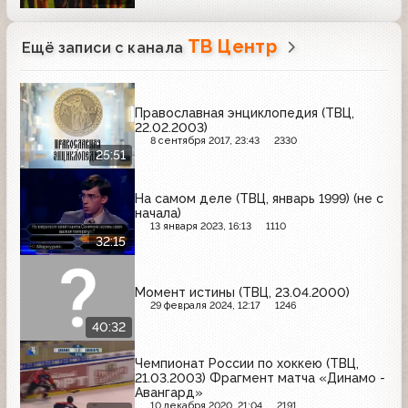
ТВ Центр
Ещё записи с канала
Православная энциклопедия (ТВЦ,
22.02.2003)
8 сентября 2017, 23:43
2330
25:51
На самом деле (ТВЦ, январь 1999) (не с
начала)
13 января 2023, 16:13
1110
32:15
Момент истины (ТВЦ, 23.04.2000)
29 февраля 2024, 12:17
1246
40:32
Чемпионат России по хоккею (ТВЦ,
21.03.2003) Фрагмент матча «Динамо -
Авангард»
10 декабря 2020, 21:04
2191