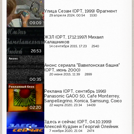
Улица Сезам (ОРТ, 1999) Фрагмент
29 апреля 2024, 00:54
1530
09:09
ЖЗЛ (ОРТ, 17.12.1997) Михаил
Калашников
14 сентября 2015, 17:23
2540
26:53
Анонс
Анонс сериала "Вавилонская башня"
(ОРТ, июнь 2000)
20 июня 2015, 11:39
2899
00:35
Рекламный блок
Реклама (ОРТ, сентябрь 1996)
Panasonic GAOO 50, Cafe Monterrey,
Sanpellegrino, Konica, Samsung, Союз
22 марта 2020, 23:34
14439
02:20
Здесь и сейчас (ОРТ, 04.10.1999)
Алексей Кудрин и Георгий Олейник
7 ноября 2020, 21:04
2474