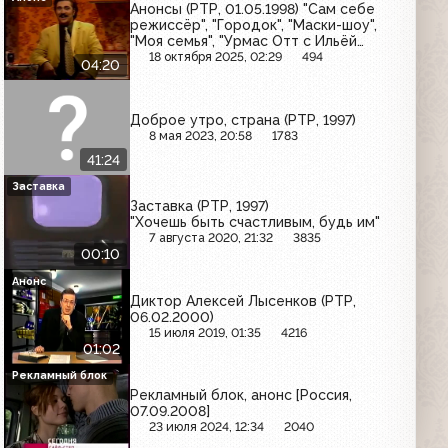
Анонсы (РТР, 01.05.1998) "Сам себе
режиссёр", "Городок", "Маски-шоу",
"Моя семья", "Урмас Отт с Ильёй
Глазуновым", "Юбилей в кругу
18 октября 2025, 02:29
494
04:20
друзей", "10 лет дома Валентина
Юдашкина"
Доброе утро, страна (РТР, 1997)
8 мая 2023, 20:58
1783
41:24
Заставка
Заставка (РТР, 1997)
"Хочешь быть счастливым, будь им"
7 августа 2020, 21:32
3835
00:10
Анонс
Диктор Алексей Лысенков (РТР,
06.02.2000)
15 июля 2019, 01:35
4216
01:02
Рекламный блок
Рекламный блок, анонс [Россия,
07.09.2008]
23 июля 2024, 12:34
2040