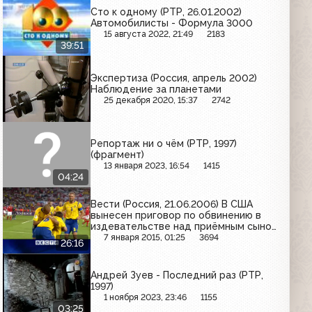
Сто к одному (РТР, 26.01.2002)
Автомобилисты - Формула 3000
15 августа 2022, 21:49
2183
39:51
Экспертиза (Россия, апрель 2002)
Наблюдение за планетами
25 декабря 2020, 15:37
2742
Репортаж ни о чём (РТР, 1997)
(фрагмент)
13 января 2023, 16:54
1415
04:24
Вести (Россия, 21.06.2006) В США
вынесен приговор по обвинению в
издевательстве над приёмным сыном
из России; футболист Маркус Альбек
7 января 2015, 01:25
3694
26:16
забил 2000-й гол на чемпионате мира
по футболу в Германии
Андрей Зуев - Последний раз (РТР,
1997)
1 ноября 2023, 23:46
1155
03:25