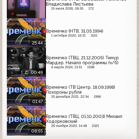
Владислава Листьева
15 июля 2026, 06:55
172
Времечко (НТВ, 31.05.1994)
1 октября 2020, 16:31
3151
25:44
Времечко (ТВЦ, 21.12.2005) Тимур
Мардер. Начало программы (ч/б)
6 марта 2024, 13:51
1598
00:49
Времечко (ТВ Центр, 18.09.1998)
Похороны рубля
25 декабря 2021, 22:34
1996
01:47
Времечко (ТВЦ, 01.10.2003) Михаил
Ходорковский
29 ноября 2020, 14:48
2321
08:55