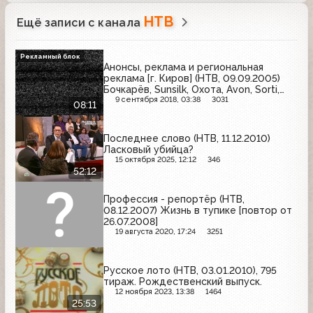
НТВ
Ещё записи с канала
Рекламный блок
Анонсы, реклама и региональная
реклама [г. Киров] (НТВ, 09.09.2005)
Бочкарёв, Sunsilk, Охота, Avon, Sorti,
Gliss Kur, Metylan, Milagro, Мегафон,
9 сентября 2018, 03:38
3031
08:11
Ламизил ДермГель
Последнее слово (НТВ, 11.12.2010)
Ласковый убийца?
15 октября 2025, 12:12
346
52:12
Профессия - репортёр (НТВ,
08.12.2007) Жизнь в тупике [повтор от
26.07.2008]
19 августа 2020, 17:24
3251
Русское лото (НТВ, 03.01.2010), 795
тираж. Рождественский выпуск.
12 ноября 2023, 13:38
1464
25:53