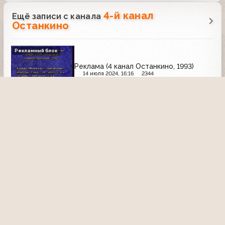
4-й канал
Ещё записи с канала
Останкино
Рекламный блок
Реклама (4 канал Останкино, 1993)
14 июля 2024, 16:16
2344
Антре (4-й канал Останкино, 1993)
Театр на Таганке
6 июня 2015, 18:42
2614
20:21
Концерт “Hollywood Rock In Concert” (4
канал Останкино, ~1993)
14 июля 2024, 16:14
1060
Времечко (4-й канал Останкино,
30.06.1993)
29 ноября 2020, 14:36
2642