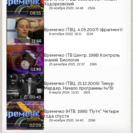
Ходорковский
29 ноября 2020, 14:48
2324
08:55
Времечко (ТВЦ, 4.05.2007) (фрагмент)
8 октября 2022, 16:11
2124
11:44
Времечко (ТВ Центр, 1998) Контроль
знаний. Биология
25 декабря 2021, 22:37
2365
01:46
Времечко (ТВЦ, 21.12.2005) Тимур
Мардер. Начало программы (ч/б)
6 марта 2024, 13:51
1601
00:49
Времечко (НТВ, 1995) "Путч". Четыре
года спустя
29 ноября 2020, 14:40
2266
02:09