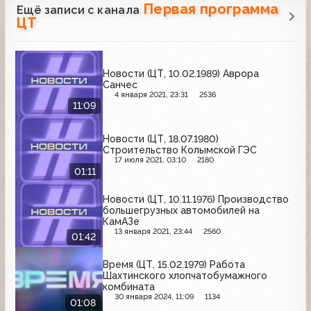
Первая программа
Ещё записи с канала
ЦТ
Новости (ЦТ, 10.02.1989) Аврора
Санчес
4 января 2021, 23:31
2536
11:09
Новости (ЦТ, 18.07.1980)
Строительство Колымской ГЭС
17 июля 2021, 03:10
2180
01:11
Новости (ЦТ, 10.11.1976) Производство
большегрузных автомобилей на
КамАЗе
13 января 2021, 23:44
2560
01:42
Время (ЦТ, 15.02.1979) Работа
Шахтинского хлопчатобумажного
комбината
30 января 2024, 11:09
1134
01:08