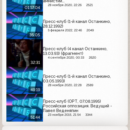
амнистии...
28 ноября 2020, 22:26
2521
01:17:04
Пресс-клуб (1-й канал Останкино,
28.12.1992)
5 февраля 2022, 22:46
2049
35:05
Пресс-клуб (4 канал Останкино,
13.03.93) (фрагмент)
4 сентября 2020, 00:33
2620
32:31
Пресс-клуб (1-й канал Останкино,
03.05.1993)
28 ноября 2020, 22:28
2589
49:19
Пресс-клуб (ОРТ, 07.08.1995)
Российская оппозиция. Ведущий -
Павел Веденяпин
23 ноября 2015, 21:54
3344
51:44