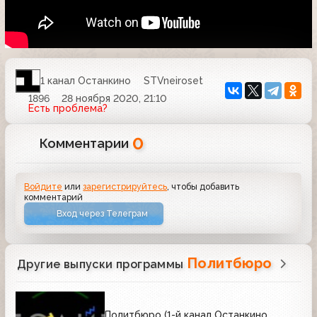
1 канал Останкино
STVneiroset
1896
28 ноября 2020, 21:10
Есть проблема?
0
Комментарии
Войдите
или
зарегистрируйтесь
, чтобы добавить
комментарий
Вход через Телеграм
Политбюро
Другие выпуски программы
Политбюро (1-й канал Останкино,