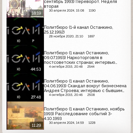
сентябрь 1993) Переворот. Неделя
вторая
30 апреля 2024, 15:08
1190
18:19
Политбюро (1-й канал Останкино,
25.12.1992)
28 ноября 2020, 21:10
1897
Политбюро (1 канал Останкино,
09.07.1993) Наркоторговля в
постсоветских странах; интервью
Дмитрия Якубовского и Николая
4 октября 2015, 20:48
2544
44:53
Травкина
Политбюро (1 канал Останкино,
04.06.1993) Скандал вокруг бизнесмена
Андрея Строева; интервью с бывшим
генерал-майором КГБ Олегом
4 октября 2015, 20:46
2508
27:48
Калугиным
Политбюро (1 канал Останкино, ноябрь
1993) Расследование событий 3-
4.10.1993
30 апреля 2024, 14:59
1228
11:29