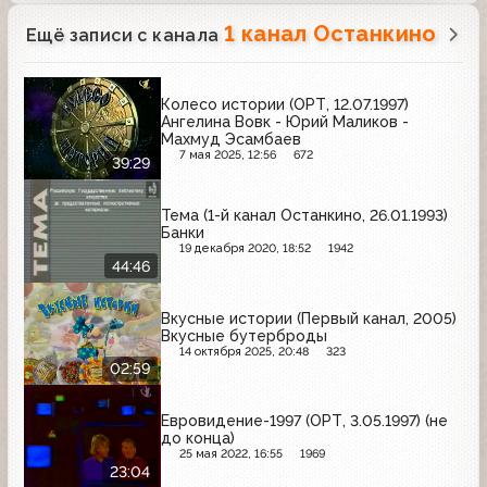
1 канал Останкино
Ещё записи с канала
Колесо истории (ОРТ, 12.07.1997)
Ангелина Вовк - Юрий Маликов -
Махмуд Эсамбаев
7 мая 2025, 12:56
672
39:29
Тема (1-й канал Останкино, 26.01.1993)
Банки
19 декабря 2020, 18:52
1942
44:46
Вкусные истории (Первый канал, 2005)
Вкусные бутерброды
14 октября 2025, 20:48
323
02:59
Евровидение-1997 (ОРТ, 3.05.1997) (не
до конца)
25 мая 2022, 16:55
1969
23:04