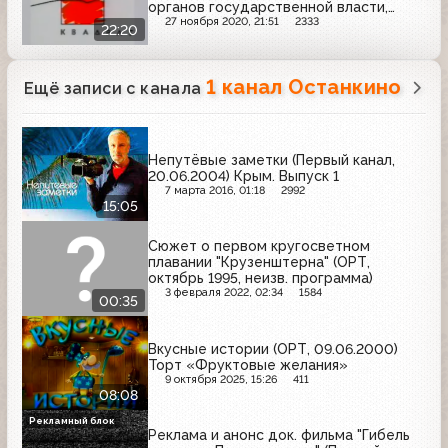
органов государственной власти,
местного самоуправления и
27 ноября 2020, 21:51
2333
22:20
общественных организаций для
участия в Совещании по проекту
новой Конституции РФ
1 канал Останкино
Ещё записи с канала
Непутёвые заметки (Первый канал,
20.06.2004) Крым. Выпуск 1
7 марта 2016, 01:18
2992
15:05
Сюжет о первом кругосветном
плавании "Крузенштерна" (ОРТ,
октябрь 1995, неизв. программа)
3 февраля 2022, 02:34
1584
00:35
Вкусные истории (ОРТ, 09.06.2000)
Торт «Фруктовые желания»
9 октября 2025, 15:26
411
08:08
Рекламный блок
Реклама и анонс док. фильма "Гибель