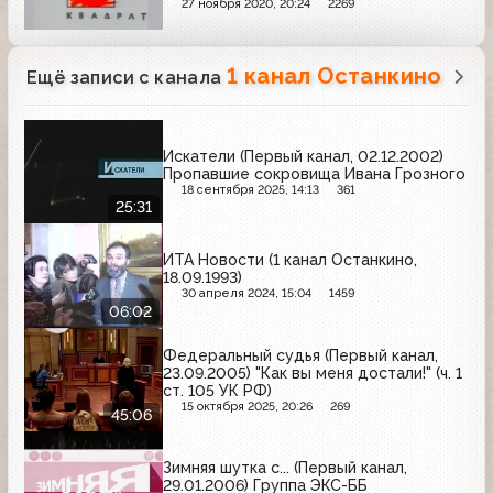
армии (1 часть)
27 ноября 2020, 20:24
2269
1 канал Останкино
Ещё записи с канала
Искатели (Первый канал, 02.12.2002)
Пропавшие сокровища Ивана Грозного
18 сентября 2025, 14:13
361
25:31
ИТА Новости (1 канал Останкино,
18.09.1993)
30 апреля 2024, 15:04
1459
06:02
Федеральный судья (Первый канал,
23.09.2005) "Как вы меня достали!" (ч. 1
ст. 105 УК РФ)
15 октября 2025, 20:26
269
45:06
Зимняя шутка с... (Первый канал,
29.01.2006) Группа ЭКС-ББ