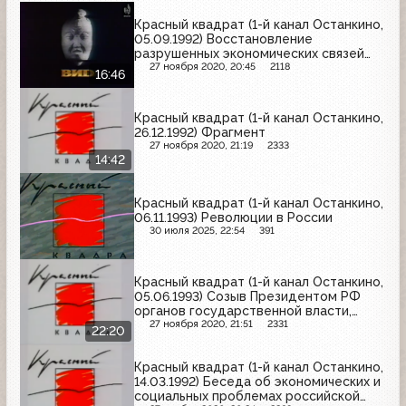
Красный квадрат (1-й канал Останкино,
05.09.1992) Восстановление
разрушенных экономических связей
между республиками бывшего СССР
27 ноября 2020, 20:45
2118
16:46
(фрагмент)
Красный квадрат (1-й канал Останкино,
26.12.1992) Фрагмент
27 ноября 2020, 21:19
2333
14:42
Красный квадрат (1-й канал Останкино,
06.11.1993) Революции в России
30 июля 2025, 22:54
391
Красный квадрат (1-й канал Останкино,
05.06.1993) Созыв Президентом РФ
органов государственной власти,
местного самоуправления и
27 ноября 2020, 21:51
2331
22:20
общественных организаций для
участия в Совещании по проекту
Красный квадрат (1-й канал Останкино,
новой Конституции РФ
14.03.1992) Беседа об экономических и
социальных проблемах российской