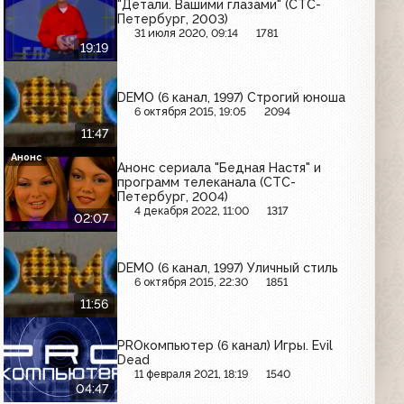
"Детали. Вашими глазами" (СТС-
Петербург, 2003)
31 июля 2020, 09:14
1781
19:19
DEMO (6 канал, 1997) Строгий юноша
6 октября 2015, 19:05
2094
11:47
Анонс
Анонс сериала "Бедная Настя" и
программ телеканала (СТС-
Петербург, 2004)
4 декабря 2022, 11:00
1317
02:07
DEMO (6 канал, 1997) Уличный стиль
6 октября 2015, 22:30
1851
11:56
PROкомпьютер (6 канал) Игры. Evil
Dead
11 февраля 2021, 18:19
1540
04:47