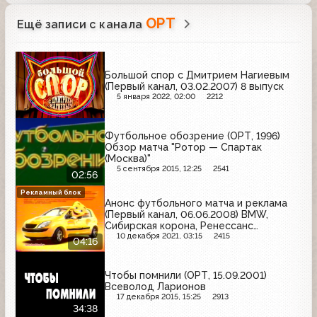
ОРТ
Ещё записи с канала
Большой спор с Дмитрием Нагиевым
(Первый канал, 03.02.2007) 8 выпуск
5 января 2022, 02:00
2212
Футбольное обозрение (ОРТ, 1996)
Обзор матча "Ротор — Спартак
(Москва)"
5 сентября 2015, 12:25
2541
02:56
Рекламный блок
Анонс футбольного матча и реклама
(Первый канал, 06.06.2008) BMW,
Сибирская корона, Ренессанс
страхование, Nissan, Indesit, Добрый,
10 декабря 2021, 03:15
2415
04:16
Holsten, Раптор, М.Видео, Hyundai,
Старый мельник, Hochland
Чтобы помнили (ОРТ, 15.09.2001)
Всеволод Ларионов
17 декабря 2015, 15:25
2913
34:38