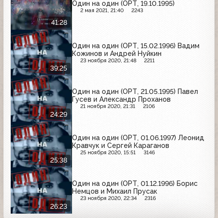
Один на один (ОРТ, 19.10.1995)
2 мая 2021, 21:40
2243
41:28
Один на один (ОРТ, 15.02.1996) Вадим
Кожинов и Андрей Нуйкин
23 ноября 2020, 21:48
2211
39:25
Один на один (ОРТ, 21.05.1995) Павел
Гусев и Александр Проханов
21 ноября 2020, 21:31
2106
24:29
Один на один (ОРТ, 01.06.1997) Леонид
Кравчук и Сергей Караганов
25 ноября 2020, 15:51
3146
25:38
Один на один (ОРТ, 01.12.1996) Борис
Немцов и Михаил Прусак
23 ноября 2020, 22:34
2316
26:23