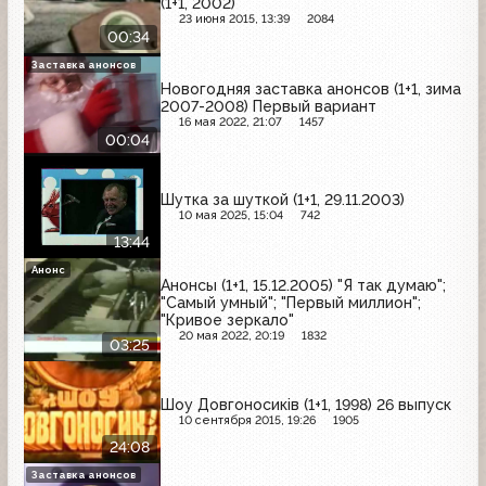
(1+1, 2002)
23 июня 2015, 13:39
2084
00:34
Заставка анонсов
Новогодняя заставка анонсов (1+1, зима
2007-2008) Первый вариант
16 мая 2022, 21:07
1457
00:04
Шутка за шуткой (1+1, 29.11.2003)
10 мая 2025, 15:04
742
13:44
Анонс
Анонсы (1+1, 15.12.2005) "Я так думаю";
"Самый умный"; "Первый миллион";
"Кривое зеркало"
20 мая 2022, 20:19
1832
03:25
Шоу Довгоносиків (1+1, 1998) 26 выпуск
10 сентября 2015, 19:26
1905
24:08
Заставка анонсов