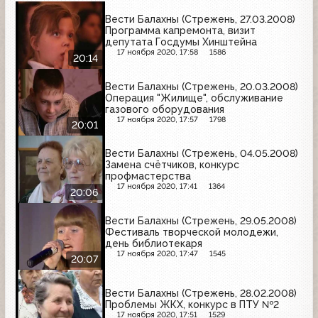
Вести Балахны (Стрежень, 27.03.2008)
Программа капремонта, визит
депутата Госдумы Хинштейна
17 ноября 2020, 17:58
1586
20:14
Вести Балахны (Стрежень, 20.03.2008)
Операция "Жилище", обслуживание
газового оборудования
17 ноября 2020, 17:57
1798
20:01
Вести Балахны (Стрежень, 04.05.2008)
Замена счётчиков, конкурс
профмастерства
17 ноября 2020, 17:41
1364
20:06
Вести Балахны (Стрежень, 29.05.2008)
Фестиваль творческой молодежи,
день библиотекаря
17 ноября 2020, 17:47
1545
20:07
Вести Балахны (Стрежень, 28.02.2008)
Проблемы ЖКХ, конкурс в ПТУ №2
17 ноября 2020, 17:51
1529