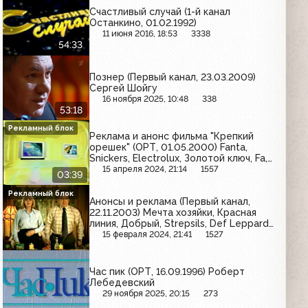
Счастливый случай (1-й канал
Останкино, 01.02.1992)
11 июня 2016, 18:53
3338
54:33
Познер (Первый канал, 23.03.2009)
Сергей Шойгу
16 ноября 2025, 10:48
338
53:18
Рекламный блок
Реклама и анонс фильма "Крепкий
орешек" (ОРТ, 01.05.2000) Fanta,
Snickers, Electrolux, Золотой ключ, Fa,
Samsung, McDonald's, Milky Way,
15 апреля 2024, 21:14
1557
03:39
Huggies
Рекламный блок
Анонсы и реклама (Первый канал,
22.11.2003) Мечта хозяйки, Красная
линия, Добрый, Strepsils, Def Leppard,
L'Oreal, Bridgestone, Чистая линия,
15 февраля 2024, 21:41
1527
National Geographic, Speed Info, Braun,
Моя семья
Час пик (ОРТ, 16.09.1996) Роберт
Лебедевский
29 ноября 2025, 20:15
273