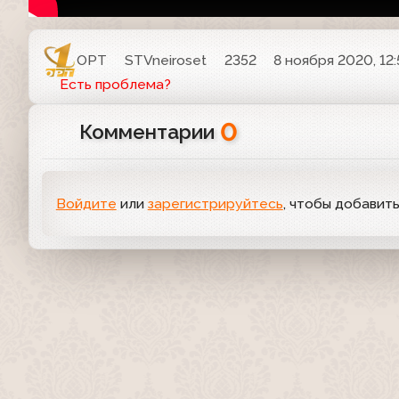
ОРТ
STVneiroset
2352
8 ноября 2020, 12:
Есть проблема?
0
Комментарии
Войдите
или
зарегистрируйтесь
, чтобы добавит