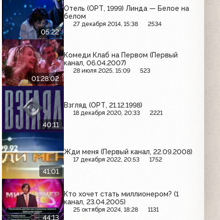
Отель (ОРТ, 1999) Линда — Белое на
белом
27 декабря 2014, 15:38
2534
05:22
Комеди Клаб на Первом (Первый
канал, 06.04.2007)
28 июля 2025, 15:09
523
01:28:02
Взгляд (ОРТ, 21.12.1998)
18 декабря 2020, 20:33
2221
40:11
Жди меня (Первый канал, 22.09.2008)
17 декабря 2022, 20:53
1752
41:01
Кто хочет стать миллионером? (1
канал, 23.04.2005)
25 октября 2024, 18:28
1131
44:13