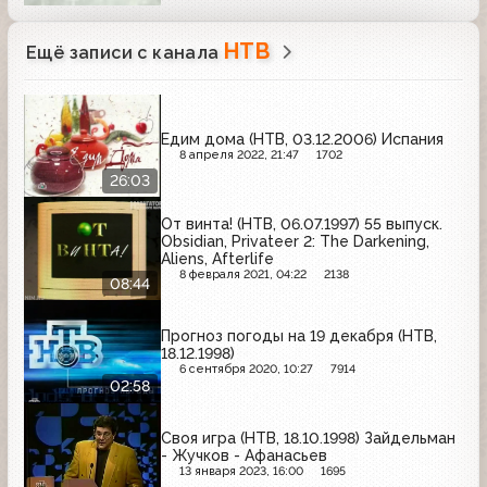
НТВ
Ещё записи с канала
Едим дома (НТВ, 03.12.2006) Испания
8 апреля 2022, 21:47
1702
26:03
От винта! (НТВ, 06.07.1997) 55 выпуск.
Obsidian, Privateer 2: The Darkening,
Aliens, Afterlife
8 февраля 2021, 04:22
2138
08:44
Прогноз погоды на 19 декабря (НТВ,
18.12.1998)
6 сентября 2020, 10:27
7914
02:58
Своя игра (НТВ, 18.10.1998) Зайдельман
- Жучков - Афанасьев
13 января 2023, 16:00
1695