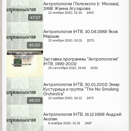
Антропология (Телеэкспо [г. Москва],
1998) Жанна Агузарова
12 ноября 2020, 01:34
2453
47:07
Антропология (НТВ, 30.08.1999) Яков
Маршак
12 ноября 2020, 02:01
2270
45:00
Заставка программы
Заставка программы "Антропология"
(НТВ, 1999-2001)
25 сентября 2022, 19:06
2032
Антропология (НТВ, 30.01.2001) Эмир
Кустурица и группа "The No Smoking
Orchestra"
12 ноября 2020, 02:12
2473
48:00
Антропология (НТВ, 16.12.1999) Андрей
Акопян
6 ноября 2020, 01:31
2497