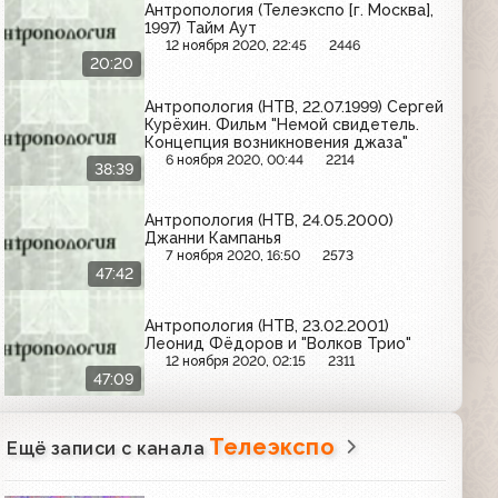
Антропология (Телеэкспо [г. Москва],
1997) Тайм Аут
12 ноября 2020, 22:45
2446
20:20
Антропология (НТВ, 22.07.1999) Сергей
Курёхин. Фильм "Немой свидетель.
Концепция возникновения джаза"
6 ноября 2020, 00:44
2214
38:39
Антропология (НТВ, 24.05.2000)
Джанни Кампанья
7 ноября 2020, 16:50
2573
47:42
Антропология (НТВ, 23.02.2001)
Леонид Фёдоров и "Волков Трио"
12 ноября 2020, 02:15
2311
47:09
Телеэкспо
Ещё записи с канала