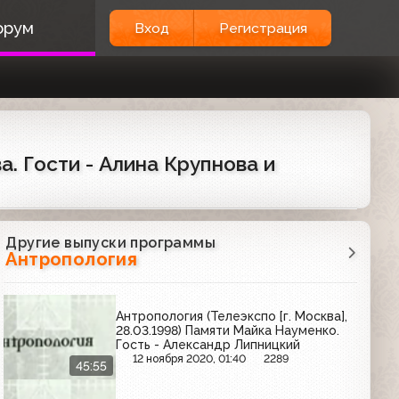
орум
Вход
Регистрация
а. Гости - Алина Крупнова и
Другие выпуски программы
Антропология
Антропология (Телеэкспо [г. Москва],
28.03.1998) Памяти Майка Науменко.
Гость - Александр Липницкий
12 ноября 2020, 01:40
2289
45:55