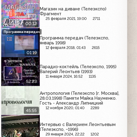
Магазин на диване (Телеэкспо)
Фрагмент
25 февраля 2021, 19:00
2711
00:12
Программа передач
Программа передач (Телеэкспо,
январь 1998)
12 февраля 2018, 01:43
2615
01:19
Парадиз-коктейль (Телеэкспо, 1995)
Валерий Леонтьев (1993)
11 января 2024, 16:52
1135
52:23
Антропология (Телеэкспо [г. Москва],
28.03.1998) Памяти Майка Науменко.
Гость - Александр Липницкий
12 ноября 2020, 01:40
2289
45:55
Интервью с Валерием Леонтьевым
(Телеэкспо, ~1996)
29 января 2024, 22:22
1202