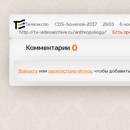
Телеэкспо
CDS-Sovenok-2017
2603
6 но
http://tv-videoarchive.ru/anthropology/
Есть п
0
Комментарии
Войдите
или
зарегистрируйтесь
, чтобы добавит