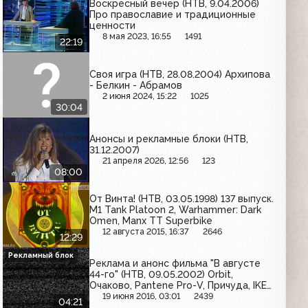
Воскресный вечер (НТВ, 9.04.2006)
Про православие и традиционные
ценности
8 мая 2023, 16:55
1491
22:19
Своя игра (НТВ, 28.08.2004) Архипова
- Белкин - Абрамов
2 июня 2024, 15:22
1025
30:04
Анонсы и рекламные блоки (НТВ,
31.12.2007)
21 апреля 2026, 12:56
123
08:00
От Винта! (НТВ, 03.05.1998) 137 выпуск.
M1 Tank Platoon 2, Warhammer: Dark
Omen, Manx TT Superbike
12 августа 2015, 16:37
2646
12:29
Рекламный блок
Реклама и анонс фильма "В августе
44-го" (НТВ, 09.05.2002) Orbit,
Очаково, Pantene Pro-V, Причуда, IKEA,
Сокол
19 июня 2016, 03:01
2439
04:21