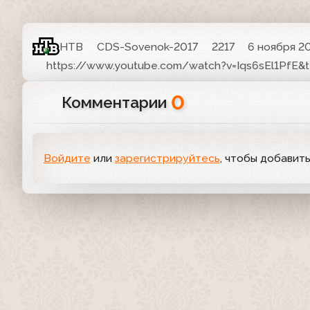
НТВ
CDS-Sovenok-2017
2217
6 ноября 2
https://www.youtube.com/watch?v=Iqs6sEl1PfE&t
0
Комментарии
Войдите
или
зарегистрируйтесь
, чтобы добавит