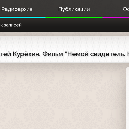
Радиоархив
Публикации
Ф
к записей
ргей Курёхин. Фильм "Немой свидетель.