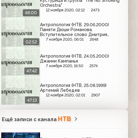
Кустурица и группа "The No Smoking
Orchestra"
12 ноября 2020, 02:12
2473
48:00
Антропология (НТВ, 29.06.2000)
Памяти Дюши Романова.
Вступительное слово Дмитрия
Диброва
7 ноября 2020, 06:01
2648
02:52
Антропология (НТВ, 24.05.2000)
Джанни Кампанья
7 ноября 2020, 16:50
2574
47:42
Антропология (НТВ, 25.08.1999)
Артемий Лебедев
12 ноября 2020, 02:01
2907
47:13
НТВ
Ещё записи с канала