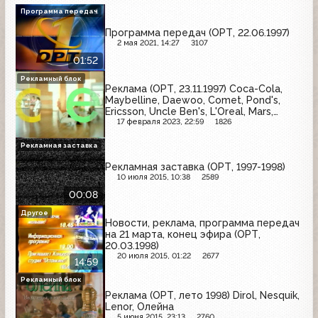
Программа передач
Программа передач (ОРТ, 22.06.1997)
2 мая 2021, 14:27
3107
01:52
Рекламный блок
Реклама (ОРТ, 23.11.1997) Coca-Cola,
Maybelline, Daewoo, Comet, Pond's,
Ericsson, Uncle Ben's, L'Oreal, Mars,
Tefal, Golden Lady, Vegeta, Низорал,
17 февраля 2023, 22:59
1826
Степан Разин
Рекламная заставка
Рекламная заставка (ОРТ, 1997-1998)
10 июля 2015, 10:38
2589
00:08
Другое
Новости, реклама, программа передач
на 21 марта, конец эфира (ОРТ,
20.03.1998)
20 июля 2015, 01:22
2677
14:59
Рекламный блок
Реклама (ОРТ, лето 1998) Dirol, Nesquik,
Lenor, Олейна
5 июня 2015, 23:13
2760