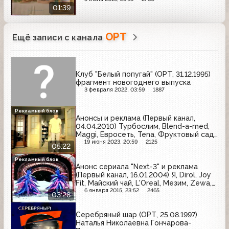
01:39
ОРТ
Ещё записи с канала
Клуб "Белый попугай" (ОРТ, 31.12.1995)
фрагмент новогоднего выпуска
3 февраля 2022, 03:59
1887
Рекламный блок
Анонсы и реклама (Первый канал,
04.04.2010) Турбослим, Blend-a-med,
Maggi, Евросеть, Tena, Фруктовый сад,
SantiMin, Garnier, Панангин, iPhone,
19 июня 2023, 20:59
2125
05:22
Venus, Nesquik, Балтимор
Рекламный блок
Анонс сериала "Next-3" и реклама
(Первый канал, 16.01.2004) Я, Dirol, Joy
Fit, Майский чай, L'Oreal, Мезим, Zewa,
Знахарь, Samsung
6 января 2015, 23:52
2465
03:28
Серебряный шар (ОРТ, 25.08.1997)
Наталья Николаевна Гончарова-