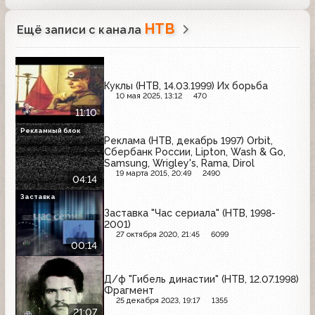
НТВ
Ещё записи с канала
Куклы (НТВ, 14.03.1999) Их борьба
10 мая 2025, 13:12
470
11:10
Рекламный блок
Реклама (НТВ, декабрь 1997) Orbit,
Сбербанк России, Lipton, Wash & Go,
Samsung, Wrigley's, Rama, Dirol
19 марта 2015, 20:49
2490
04:14
Заставка
Заставка "Час сериала" (НТВ, 1998-
2001)
27 октября 2020, 21:45
6099
00:14
Д/ф "Гибель династии" (НТВ, 12.07.1998)
Фрагмент
25 декабря 2023, 19:17
1355
21:07