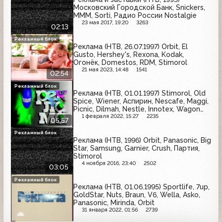
Московский Городской Банк, Snickers,
МММ, Sorti, Радио России Nostalgie
23 мая 2017, 19:20
3263
02:13
Рекламный блок
Реклама (НТВ, 26.07.1997) Orbit, El
Gusto, Hershey's, Rexona, Kodak,
Огонёк, Domestos, RDM, Stimorol
21 мая 2023, 14:48
1541
02:54
Рекламный блок
Реклама (НТВ, 01.01.1997) Stimorol, Old
Spice, Wiener, Аспирин, Nescafe, Maggi,
Picnic, Dilmah, Nestle, Innotex, Wagon
Wheels, Cricket, Daewoo, Ace, Fruttis,
1 февраля 2022, 15:27
2235
05:57
Burton's, Sprite
Рекламный блок
Реклама (НТВ, 1996) Orbit, Panasonic, Big
Star, Samsung, Garnier, Crush, Партия,
Stimorol
4 ноября 2016, 23:40
2502
03:05
Рекламный блок
Реклама (НТВ, 01.06.1995) Sportlife, 7up,
GoldStar, Nuts, Braun, V6, Wella, Asko,
Panasonic, Mirinda, Orbit
31 января 2022, 01:56
2739