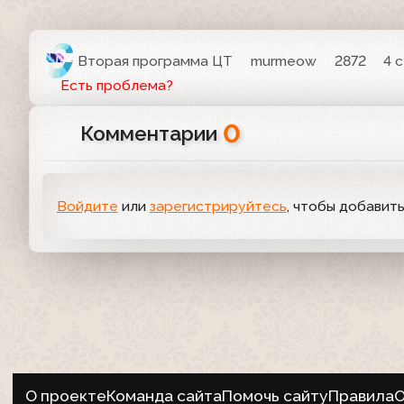
Вторая программа ЦТ
murmeow
2872
4 
Есть проблема?
0
Комментарии
Войдите
или
зарегистрируйтесь
, чтобы добавит
О проекте
Команда сайта
Помочь сайту
Правила
О