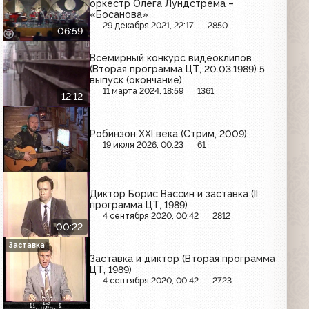
оркестр Олега Лундстрема –
«Босанова»
29 декабря 2021, 22:17
2850
06:59
Всемирный конкурс видеоклипов
(Вторая программа ЦТ, 20.03.1989) 5
выпуск (окончание)
11 марта 2024, 18:59
1361
12:12
Робинзон XXI века (Стрим, 2009)
19 июля 2026, 00:23
61
Диктор Борис Вассин и заставка (II
программа ЦТ, 1989)
4 сентября 2020, 00:42
2812
00:22
Заставка
Заставка и диктор (Вторая программа
ЦТ, 1989)
4 сентября 2020, 00:42
2723