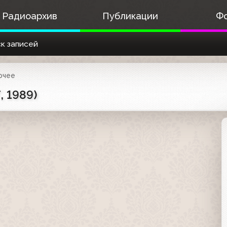
Радиоархив
Публикации
Ф
к записей
очее
, 1989)