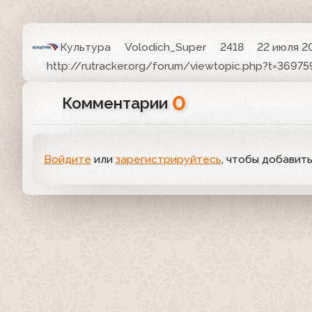
Культура
Volodich_Super
2418
22 июля 20
http://rutracker.org/forum/viewtopic.php?t=36975
0
Комментарии
Войдите
или
зарегистрируйтесь
, чтобы добавит