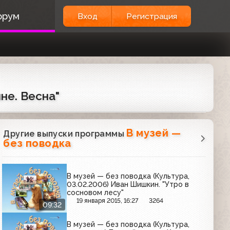
орум
Вход
Регистрация
не. Весна"
В музей —
Другие выпуски программы
без поводка
В музей — без поводка (Культура,
03.02.2006) Иван Шишкин. "Утро в
сосновом лесу"
19 января 2015, 16:27
3264
09:32
В музей — без поводка (Культура,