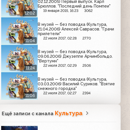
02.12.2005) Первый выпуск. Карл
Брюллов. "Последний день Помпеи"
19 января 2015, 16:23
3062
12:02
В музей — без поводка (Культура,
21.04.2006) Алексей Саврасов. "Грачи
прилетели"
22 июля 2017, 02:28
2770
11:04
В музей — без поводка (Культура,
09.06.2006) Джузеппе Арчимбольдо.
"Вертумн"
22 июля 2017, 02:29
2506
11:24
В музей — без поводка (Культура,
03.03.2006) Василий Суриков. "Взятие
снежного городка"
22 июля 2017, 02:27
2394
11:06
Культура
Ещё записи с канала