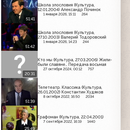
Школа злословия (Культура,
12.01.2004) Александр Починок
1 января 2026, 15:11
264
51:41
Школа злословия (Культура,
27.10.2003) Валерий Тодоровский
1 января 2026, 14:23
244
51:42
Кто мы (Культура, 27.03.2006) Жили-
были славяне… Передача восьмая
27 октября 2024, 00:12
757
20:31
Телетеатр. Классика (Культура,
26.01.2002) Константин Худяков
8 октября 2022, 16:50
2034
51:39
Графоман (Культура, 22.04.2001)
7 сентября 2022, 16:19
1440
25:49