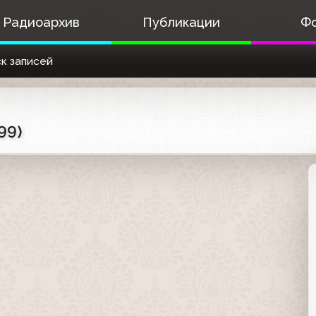
Радиоархив
Публикации
Ф
к записей
99)