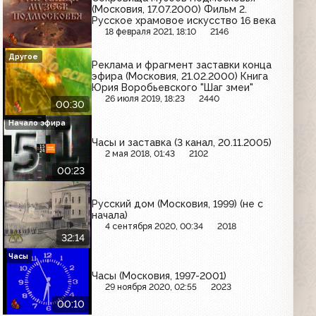
(Московия, 17.07.2000) Фильм 2.
Русское храмовое искусство 16 века
18 февраля 2021, 18:10
2146
Другое
Реклама и фрагмент заставки конца
эфира (Московия, 21.02.2000) Книга
Юрия Воробьевского "Шаг змеи"
26 июля 2019, 18:23
2440
00:30
Начало эфира
Часы и заставка (3 канал, 20.11.2005)
2 мая 2018, 01:43
2102
00:23
Русский дом (Московия, 1999) (не с
начала)
4 сентября 2020, 00:34
2018
32:14
Часы
Часы (Московия, 1997-2001)
29 ноября 2020, 02:55
2023
00:10